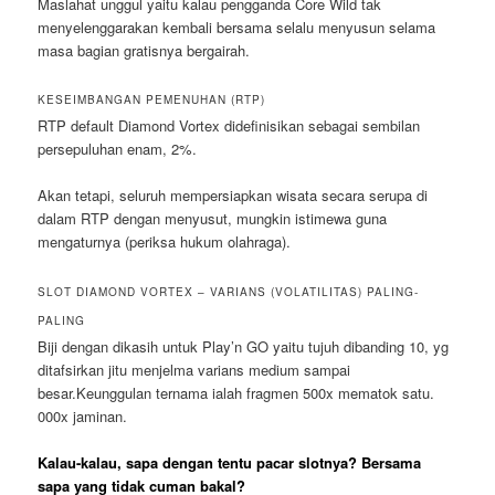
Maslahat unggul yaitu kalau pengganda Core Wild tak
menyelenggarakan kembali bersama selalu menyusun selama
masa bagian gratisnya bergairah.
KESEIMBANGAN PEMENUHAN (RTP)
RTP default Diamond Vortex didefinisikan sebagai sembilan
persepuluhan enam, 2%.
Akan tetapi, seluruh mempersiapkan wisata secara serupa di
dalam RTP dengan menyusut, mungkin istimewa guna
mengaturnya (periksa hukum olahraga).
SLOT DIAMOND VORTEX – VARIANS (VOLATILITAS) PALING-
PALING
Biji dengan dikasih untuk Play’n GO yaitu tujuh dibanding 10, yg
ditafsirkan jitu menjelma varians medium sampai
besar.Keunggulan ternama ialah fragmen 500x mematok satu.
000x jaminan.
Kalau-kalau, sapa dengan tentu pacar slotnya? Bersama
sapa yang tidak cuman bakal?