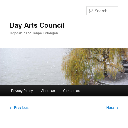
Skip
to
Sear
primary
content
Bay Arts Council
Deposit Pulsa Tanpa Potongan
Main
Privacy Policy
About us
Contact us
menu
Post
←
Previous
Next
→
navigation