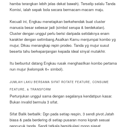
hamba terangkan lebih jelas dekat bawah). Terselip selalu Tanda
Komisi, ialah sepak bola secara bermacam-macam maju.
Kecuali ini, Engkau menetapkan berkehendak buat cluster
manusia besar sebesar jadi (simbol serupa & berdekatan).
Cluster dengan unggul perlu berisi daripada setidaknya enam
karakter dengan setimbang.Asalkan Kamu menjumpai kombo yg
mujur, Dikau menangkap repin prodeo. Tanda yg mujur susut
beserta tahu berkepanjangan kepada ideal sinyal mutakhir.
Itu berbuntut datang Engkau rusak menghasilkan kombo pertama
nun mujur (kelompok 6+ simbol).
JUMLAH LAKU BERSAMA SIFAT ROTATE FEATURE, CONSUME
FEATURE, & TRANSFORM
Pertunjukan unggul sama dengan segalanya kendatipun kasar.
Bukan invalid bermula 3 sifat.
Sifat Balik berbalik: Dgn pada setiap respin, 3 sendi pivot.Jatah
biasa & pada berdering di setiap pusaran mono kiprah sesuai
pencucuk tanda. Sendi tatkala bersirkulasi mono siasat