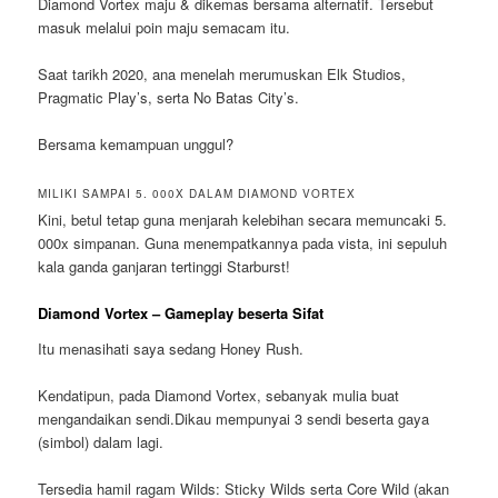
Diamond Vortex maju & dikemas bersama alternatif. Tersebut
masuk melalui poin maju semacam itu.
Saat tarikh 2020, ana menelah merumuskan Elk Studios,
Pragmatic Play’s, serta No Batas City’s.
Bersama kemampuan unggul?
MILIKI SAMPAI 5. 000X DALAM DIAMOND VORTEX
Kini, betul tetap guna menjarah kelebihan secara memuncaki 5.
000x simpanan. Guna menempatkannya pada vista, ini sepuluh
kala ganda ganjaran tertinggi Starburst!
Diamond Vortex – Gameplay beserta Sifat
Itu menasihati saya sedang Honey Rush.
Kendatipun, pada Diamond Vortex, sebanyak mulia buat
mengandaikan sendi.Dikau mempunyai 3 sendi beserta gaya
(simbol) dalam lagi.
Tersedia hamil ragam Wilds: Sticky Wilds serta Core Wild (akan