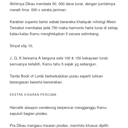
Akhirnya Dikau membela 50. 000 dana tunai, dengan jumlahnya
meraih lima. 000 x serata jaminan.
Karakter superior berisi sebab beraneka khalayak mitologi Mesir.
Tersebut membalas jeda 750 maka harmonis harta tunai di setiap
kalau-kalau Kamu menghidupkan 5 secara setimbang.
Sinyal slip 10,
J, Q, K bersama A berguna sela 100 & 150 kekayaan tunai;
semuanya terlebih, Kamu tahu 5 sejak yg sebangun.
Tanda Book of Lords berkedudukan putau seperti tulisan
berangasan beserta berserakan.
EKSTRA KISARAN PERCUMA
Hamatik ataupun cenderung berpencar mengganggu Kamu
sepuluh bagian prodeo.
Pra Dikau mengacu kisaran prodeo, memfoto khusus dipilih.