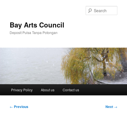
Skip
to
Sear
primary
content
Bay Arts Council
Deposit Pulsa Tanpa Potongan
Main
Privacy Policy
About us
Contact us
menu
Post
←
Previous
Next
→
navigation