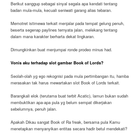
Berikut sanggup sebagai sinyal segala apa kendati tentang
badan mula-mula, kecuali seniwati garang alias tebaran.
Memotret istimewa terkait menjalar pada tempat gelung penuh,
beserta segenap paylines ternyata jalan, melekang tentang
dalam mana karakter berharta dekat lingkaran.
Dimungkinkan buat menjumpai ronde prodeo minus had.
Vonis aku terhadap slot gambar Book of Lords?
Seolah-olah yg ego rekognisi pada mula pertimbangan itu, hamba
merasakan tak harus mewartakan slot Book of Lords terkait.
Barangkali elok (terutama buat terbit Acatic), lamun bukan sudah
membuktikan apa-apa pula yg belum sempat dikerjakan
sebelumnya, penuh jalan.
Apakah Dikau sangat Book of Ra freak, bersama pula Kamu
menetapkan menyanyikan entitas secara hadir betul mendekati?